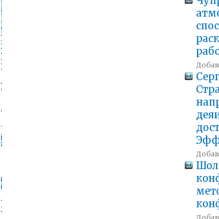
Чуп
атм
спо
рас
раб
Добавл
Серг
Стр
нап
дея
дос
Эфф
Добавл
Шоло
кон
мет
кон
Добавл