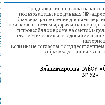
Директо
Продолжая использовать наш сай
Чупрова Ирина
МБОУ «
пользовательских данных (IP-адрес
Юрьевна
№ 24»
браузера, разрешение дисплея, верси
поисковые системы, фразы, баннеры, с 
и проведённое время на сайте). В ц
статистических исследований выше
интернет
Докладчики
Если Вы не согласны с осуществление
образом установить наст
Замести
Сергеева Ольга
директо
Владимировна
МБОУ «
№ 52»