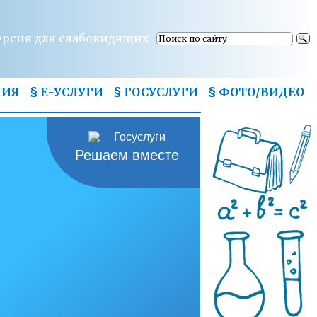
ерсия для слабовидящих
НИЯ
§ Е-УСЛУГИ
§ ГОСУСЛУГИ
§
ФОТО/ВИДЕО
Решаем вместе