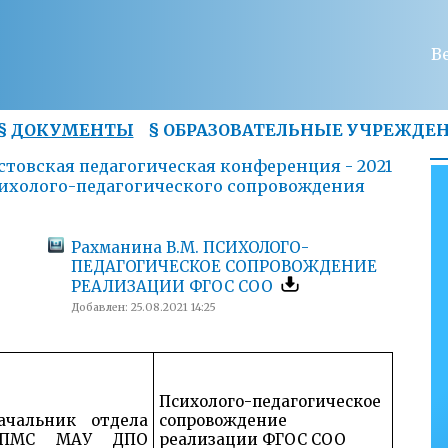
В
§
ДОКУМЕНТЫ
§
ОБРАЗОВАТЕЛЬНЫЕ УЧРЕЖДЕ
товская педагогическая конференция - 2021
ихолого-педагогического сопровождения
Рахманина В.М. ПСИХОЛОГО-
ПЕДАГОГИЧЕСКОЕ СОПРОВОЖДЕНИЕ
РЕАЛИЗАЦИИ ФГОС СОО
Добавлен: 25.08.2021 14:25
Психолого-педагогическое
ачальник отдела
сопровождение
ПМС МАУ ДПО
реализации ФГОС СОО