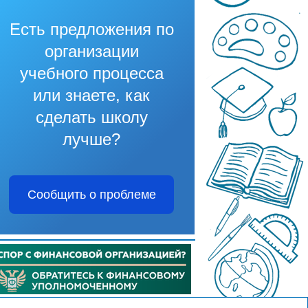
Есть предложения по
организации
учебного процесса
или знаете, как
сделать школу
лучше?
Сообщить о проблеме