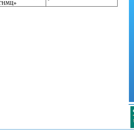
ГНМЦ»