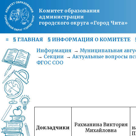
Комитет образования
администрации
городского округа «Город Чита»
≡
§
ГЛАВНАЯ
§
ИНФОРМАЦИЯ О КОМИТЕТЕ
Информация
→
Муниципальная авгус
→
Секции
→
Актуальные вопросы пс
ФГОС СОО
Рахманина Виктория
Докладчики
н
Михайловна
П