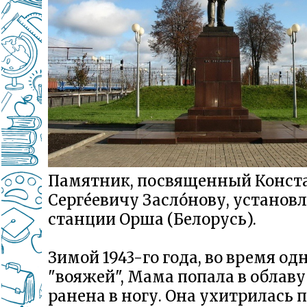
Памятник, посвященный Конста
Серге́евичу Засло́нову, устано
станции Орша (Белорусь).
Зимой 1943-го года, во время од
"вояжей", Мама попала в облаву
ранена в ногу. Она ухитрилась 