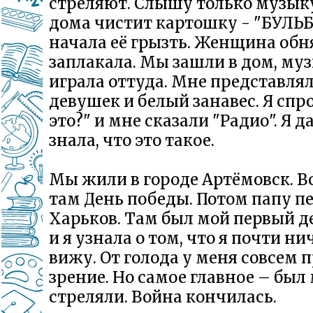
стреляют. Слышу только музыку
дома чистит картошку - "БУЛЬБА
начала её грызть. Женщина обн
заплакала. Мы зашли в дом, му
играла оттуда. Мне представлял
девушек и белый занавес. Я спр
это?" и мне сказали "Радио". Я д
знала, что это такое.
Мы жили в городе Артёмовск. В
там День победы. Потом папу пе
Харьков. Там был мой первый д
и я узнала о том, что я почти ни
вижу. От голода у меня совсем 
зрение. Но самое главное – был 
стреляли. Война кончилась.