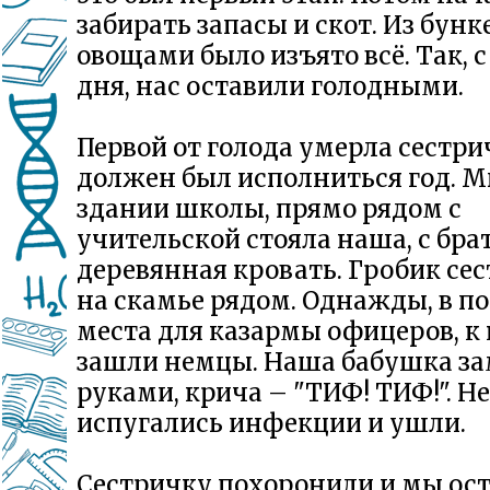
забирать запасы и скот. Из бунк
овощами было изъято всё. Так, с
дня, нас оставили голодными.
Первой от голода умерла сестри
должен был исполниться год. М
здании школы, прямо рядом с
учительской стояла наша, с бра
деревянная кровать. Гробик сес
на скамье рядом. Однажды, в п
места для казармы офицеров, к
зашли немцы. Наша бабушка за
руками, крича – "ТИФ! ТИФ!". 
испугались инфекции и ушли.
Сестричку похоронили и мы ост