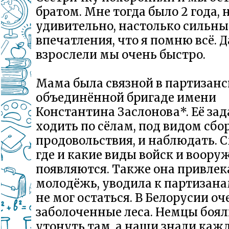
братом. Мне тогда было 2 года, 
удивительно, настолько сильны
впечатления, что я помню всё. Д
взрослели мы очень быстро.
Мама была связной в партизанс
объединённой бригаде имени
Константина Заслонова*. Её за
ходить по сёлам, под видом сб
продовольствия, и наблюдать. 
где и какие виды войск и воору
появляются. Также она привлек
молодёжь, уводила к партизанам
не мог остаться. В Белорусии оч
заболоченные леса. Немцы боял
утонуть там, а наши знали каж