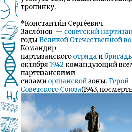
тропинку.
*Константи́н Серге́евич
Засло́нов —
советский партиза
годы
Великой Отечественной в
Командир
партизанского
отряда
и
бригад
октября
1942
командующий все
партизанскими
силами
оршанской
зоны.
Герой
Советского Союза
(1943, посмертн