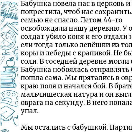
Бабушка повела нас в церковь и
покрестила, чтоб нас сохранить.
семью не спасло. Летом 44-го
освобождали нашу деревню. У о
солдат убило коня и его отдали
ели тогда только лепёшки из то
коры и лебеды с крапивой. Не б
соли. В соседней деревне могли 
Бабушка побоялась отправлять 
пошла сама. Мы прятались в овр
краю поля и начался бой. В брат
мальчишеская натура и он выгл
оврага на секунду. В него попал
упал.
Мы остались с бабушкой. Парт