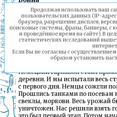
Продолжая использовать наш сай
пользовательских данных (IP-адрес
В нашей семье было трое детей. 
браузера, разрешение дисплея, верси
старший брат и младшая сестра.
поисковые системы, фразы, баннеры, с 
и проведённое время на сайте). В ц
году отец ушел на фронт. Немц
статистических исследований выше
нагрянули внезапно. Ни кто не 
интернет
эвакуироваться. Все кто остали
Если Вы не согласны с осуществление
партизаны. Моя мама тоже.
образом установить наст
Немецкий гарнизон стоял прям
деревни. И мы испытали весь с
с первого дня. Немцы сожгли по
Прошлись танками по посевам 
свеклы, моркови. Весь урожай 
уничтожен. Нас решили взять г
это был первый этап. Потом нач