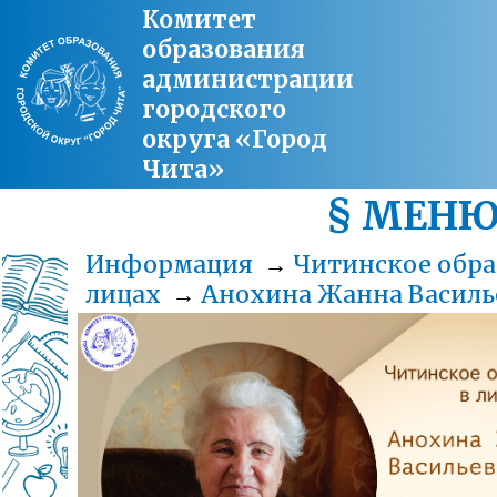
Комитет
образования
администрации
городского
округа «Город
Чита»
§ МЕН
Информация
→
Читинское обра
лицах
→
Анохина Жанна Василь