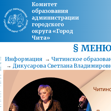
Комитет
образования
администрации
городского
округа «Город
Чита»
§ МЕН
Информация
→
Читинское образован
→
Дикусарова Светлана Владимиров