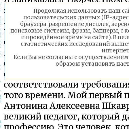
я занималась в музыкальной
Продолжая использовать наш сай
пользовательских данных (IP-адрес
в 1982-м году, в музыкальн
браузера, разрешение дисплея, верси
педагогическом училище н
поисковые системы, фразы, баннеры, с 
и проведённое время на сайте). В ц
отделении. Там я получала 
статистических исследований выше
преподавательский опыт. О
интернет
Если Вы не согласны с осуществление
отделение, в котором с нам
образом установить наст
отличные специалисты. Он
соответствовали требовани
того времени. Мой первый п
Антонина Алексеевна Шкавр
великий педагог, который 
профессию. Это человек, ко