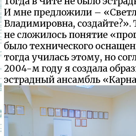
Тогда в Чите не было эстрад
И мне предложили – «Свет
Владимировна, создайте?». 
не сложилось понятие «про
было технического оснащен
тогда училась этому, но согл
2004-м году я создала обра
эстрадный ансамбль «Карн