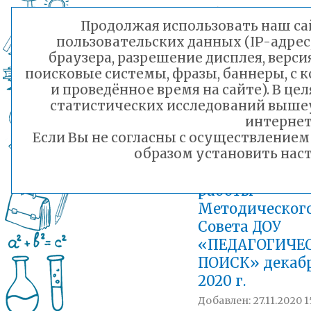
Добавлен: 15.01.2021 1
Продолжая использовать наш сай
Циклограмма
пользовательских данных (IP-адрес
работы
браузера, разрешение дисплея, верси
Методическог
поисковые системы, фразы, баннеры, с 
Совета ДОУ
и проведённое время на сайте). В ц
«ПЕДАГОГИЧЕ
статистических исследований выше
ПОИСК» декабр
интернет
2020 г.
Если Вы не согласны с осуществление
образом установить наст
Добавлен: 14.12.2020 1
Циклограмма
работы
Методическог
Совета ДОУ
«ПЕДАГОГИЧЕ
ПОИСК» декабр
2020 г.
Добавлен: 27.11.2020 1