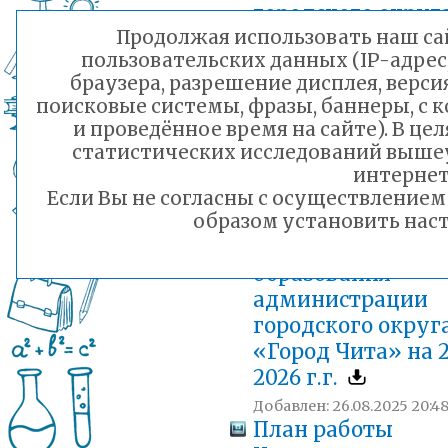
городского округ
Продолжая использовать наш сай
«Город Чита»,
пользовательских данных (IP-адрес
муниципальных
браузера, разрешение дисплея, верси
бюджетных
поисковые системы, фразы, баннеры, с 
общеобразовател
и проведённое время на сайте). В ц
организаций на
статистических исследований выше
сентябрь 2025 г.
интернет
Если Вы не согласны с осуществление
Добавлен: 29.08.2025 12:58
План работы
образом установить наст
Комитета
образования
администрации
городского округ
«Город Чита» на 
2026 г.г.
Добавлен: 26.08.2025 20:4
План работы