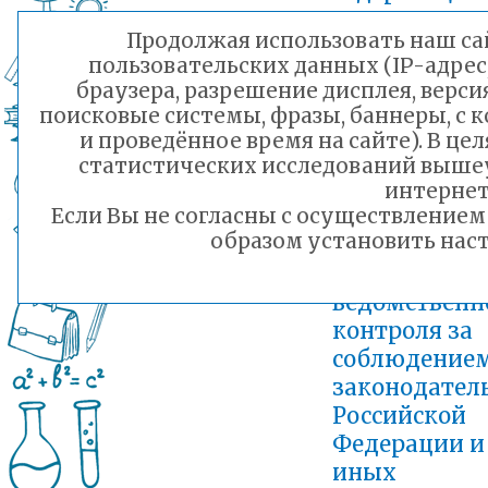
нормы трудо
Продолжая использовать наш сай
права, на 202
пользовательских данных (IP-адрес
2028 учебны
браузера, разрешение дисплея, верси
годы
поисковые системы, фразы, баннеры, с 
Добавлен: 30.12.202
и проведённое время на сайте). В ц
Приказ от
статистических исследований выше
24.12.2025 г.
интернет
Если Вы не согласны с осуществление
№1020 Об
образом установить наст
утверждени
Плана
ведомственн
контроля за
соблюдение
законодател
Российской
Федерации и
иных