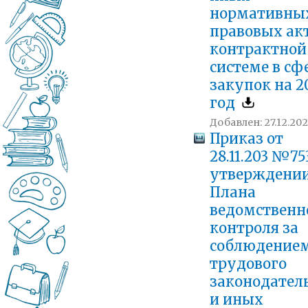
нормативны
правовых акт
контрактной
системе в сф
закупок на 2
год
Добавлен: 27.12.202
Приказ от
28.11.203 №75
утверждени
Плана
ведомственн
контроля за
соблюдение
трудового
законодател
и иных