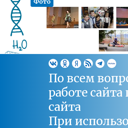
Фото
По всем вопр
работе сайт
сайта
При использо