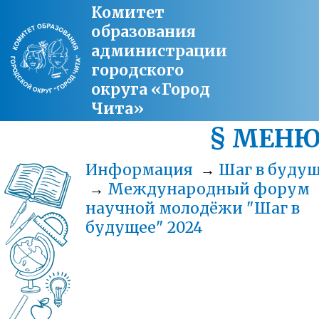
Комитет
образования
администрации
городского
округа «Город
Чита»
§ МЕН
Информация
→
Шаг в буду
→
Международный форум
научной молодёжи "Шаг в
будущее" 2024