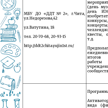
мероприят
(день муз
день ИЗ
МБУ ДО «ДДТ№2», г.Чита,
изобрет
ул.Недорезова,42
конкур
концерт
ул.Ватутина, 18
челлен
квесты, 
тел. 20-70-68, 20-93-15
т.д.
http://ddt2chita.yujin1st.ru/
Предполаг
ежеднев
итогов
работ
учреж
сообществ
Программа
Активат
вида (фи