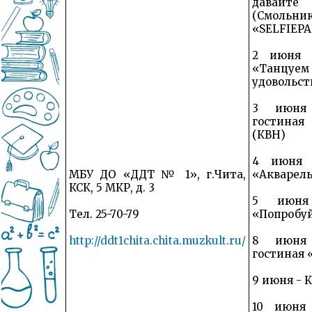
давайте
(Смольник
«SELFIEP
2 июня -
«Та
удовольс
3 июня 
гостина
(КВН)
4 июня 
МБУ ДО «ДДТ № 1», г.Чита,
«Акварель
КСК, 5 МКР, д. 3
5 июня
Тел. 25-70-79
«Попробуй
http://ddt1chita.chita.muzkult.ru/
8 июня 
гостиная 
9 июня - 
10 июня