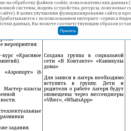
ие на обработку файлов cookie, пользовательских данных 
ионной системы, модель устройства, ресурсы, поисковые си
 сайте). В целях улучшения функционирования сайта и п
а онлайн-лагеря
брабатываются с использованием интернет-сервиса Яндек
ы дома»
ботки данных, Вы можете соответствующим образом устано
Принять
рамме лагеря
трены
е мероприятия:
-курс «Красивое
Создана группа в социальной
анятий).
сети «В Контакте» «Каникулы
дома»
т «Аэропорт» (6
Для записи в лагерь необходимо
вступить в группу. Дети и
тер-классы
родители о работе лагеря будут
венной
оповещены через мессенджеры
ности.
«Viber», «WhatsApp»
ллектуальные
 разминки
кие задания.