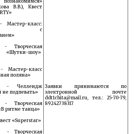
 познакомимся»
ова В.В.), Квест
ARTY»
 Мастер-класс:
нцуем с
твием»
- Творческая
я «Шутки-шоу»
- Мастер-класс
ная поляна»
 - Челлендж
Заявки принимаются по
 не подпевать»
электронной почте
ddt1chita@mail.ru, тел.: 25-70-79,
- Творческая
89242738317
«В ритме танца»
Квест «Superstar»
 - Творческая