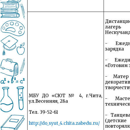
Дистанци
лагер
Нескучан
- Ежедн
зарядка
- Ежедн
«Готовим 
- Матер
декорати
творчеств
МБУ ДО «СЮТ № 4, г.Чита,
- Маст
ул.Весенняя, 28а
техническ
Тел. 39-52-61
- Танцев
(детс
http://do_syut_4.chita.zabedu.ru/
повторялк