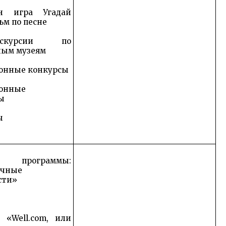
н игра Угадай
м по песне
курсии по
ным музеям
онные конкурсы
онные
ы
ы
е программы:
ичные
сти»
 «Well.com, или