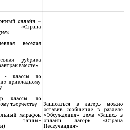
онный онлайн –
ь «Страна
дия»
евная веселая
евная рубрика
завтрак вместе»
 - классы по
вно-прикладному
у
ер классы по
ому творчеству
Записаться в лагерь можно
оставив сообщение в разделе
альный марафон
«Обсуждения» тема «Запись в
кие танцы-
онлайн лагерь «Страна
и)
Нескучандия»