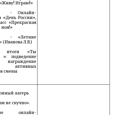
«Живу! Играю!»
я - Онлайн-
 «День России»,
асс «Прекрасная
 моя!»
я - «Летние
 (Иванова Л.В.)
ем итоги «Ты
 »: подведение
 награждение
 активных
ов смены
онный лагерь
ам не скучно».
ение онлайн-