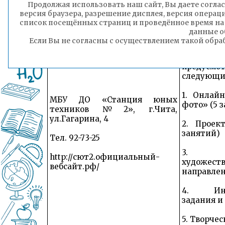
Продолжая использовать наш сайт, Вы даете соглас
версия браузера, разрешение дисплея, версия операц
список посещённых страниц и проведённое время на
Программ
данные о
«Каникул
Если Вы не согласны с осуществлением такой обра
В прог
предусмо
следующи
1. Онлайн
МБУ ДО «Станция юных
фото» (5 з
техников №2», г.Чита,
ул.Гагарина, 4
2. Проек
занятий)
Тел. 92-73-25
3. Мас
http://сют2.официальный-
художест
вебсайт.рф/
направлен
4. Инте
задания и
5. Творчес