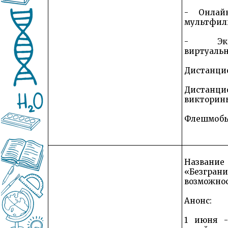
- Онлай
мультфиль
- Экс
виртуаль
Дистанци
Дистанци
викторин
Флешмоб
Названи
«Безгран
возможно
Анонс:
1 июня -