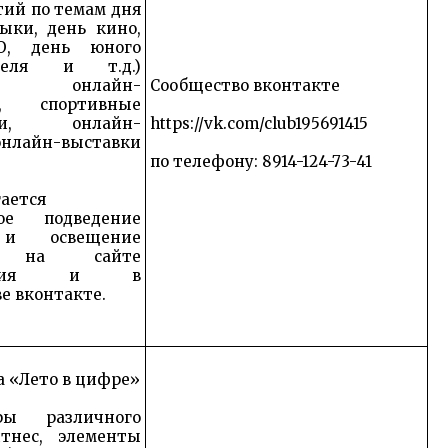
ий по темам дня
ыки, день кино,
О, день юного
ателя и т.д.)
сы, онлайн-
Сообщество вконтакте
ы, спортивные
джи, онлайн-
https://vk.com/club195691415
онлайн-выставки
по телефону: 8914-124-73-41
ается
ное подведение
 и освещение
ы на сайте
дения и в
е вконтакте.
 «Лето в цифре»
оры различного
тнес, элементы