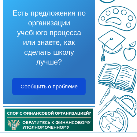
Есть предложения по
организации
учебного процесса
или знаете, как
сделать школу
лучше?
Сообщить о проблеме