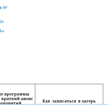
ов №
2»
4»
ие программы
 краткий анонс
Как записаться в лагерь
оприятий
рограмм)