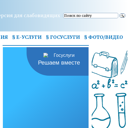
ерсия для слабовидящих
НИЯ
§ Е-УСЛУГИ
§ ГОСУСЛУГИ
§
ФОТО/ВИДЕО
Решаем вместе