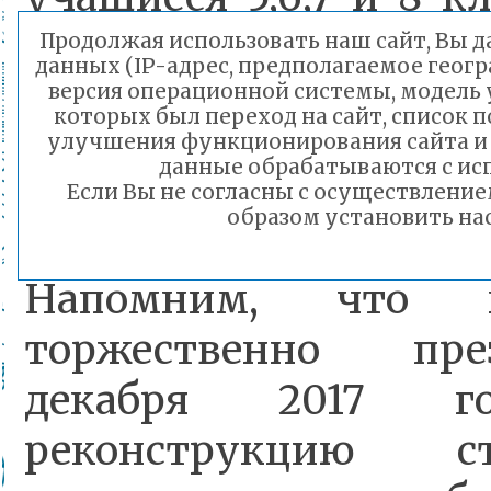
учебный день 141 уч
Продолжая использовать наш сайт, Вы да
данных (IP-адрес, предполагаемое геогр
порог учреждени
версия операционной системы, модель у
которых был переход на сайт, список п
образовательный п
улучшения функционирования сайта и
данные обрабатываются с исп
только начало.
Если Вы не согласны с осуществлени
образом установить нас
Напомним, что
торжественно пре
декабря 2017 
реконструкцию с