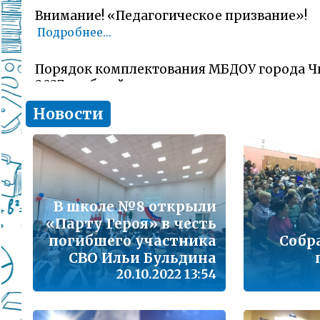
Внимание! «Педагогическое призвание»!
Подробнее...
Порядок комплектования МБДОУ города Ч
2027 учебный год
Подробнее...
Новости
Комитет образования Читы напоминает о 
заявлений об участии в ГИА-11 (ЕГЭ)
Подробнее...
В школе №8 открыли
В сезон гриппа и острых респираторных и
«Парту Героя» в честь
наша с Вами общая задача – не допустить 
заболеваемости
погибшего участника
Собр
Подробнее...
СВО Ильи Бульдина
20.10.2022 13:54
Лицам, желающим сдать единый государс
(далее ЕГЭ) в 2026 году