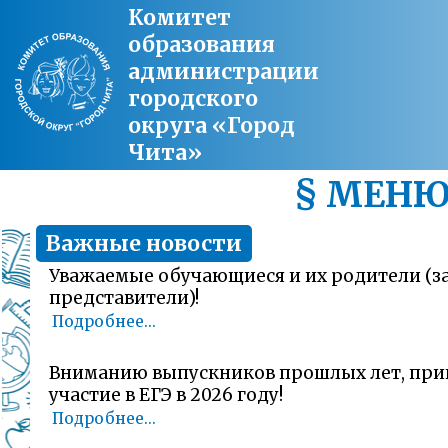
Комитет
образования
администрации
городского
округа «Город
Чита»
§ МЕН
Важные новости
Уважаемые обучающиеся и их родители (
представители)!
Подробнее...
Вниманию выпускников прошлых лет, пр
участие в ЕГЭ в 2026 году!
Подробнее...