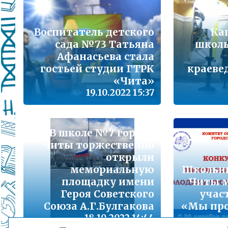
Подробнее...
Школа управленческого резерва: Ваш шанс 
Воспитатель детского
Ка
Подробнее...
сада №73 Татьяна
школь
Афанасьева стала
ВАШ РЕБЁНОК ИДЁТ В ДЕТСКИЙ САД
гостьей студии ГТРК
краеве
«Чита»
Подробнее...
19.10.2022 15:37
Детский телефон доверия
Подробнее...
В школе №7 города
«Горячая линия» для сообщения информац
Читы торжественно
находящихся в социально опасной ситуац
открыли
Подробнее...
мемориальную
Школьни
площадку имени
Читы м
Героя Советского
учас
Телефон горячей линии по вопросам орга
проведения государственной итоговой атт
Союза А.Г.Булгакова
«Мы про
образовательным программам основного 
18.10.2022 14:44
образования и среднего общего образовани