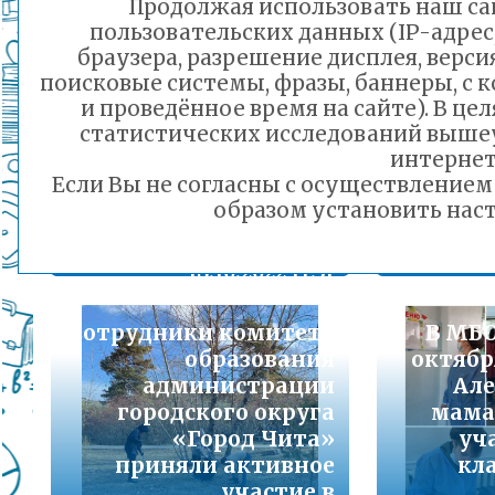
Продолжая использовать наш сай
Подробнее...
пользовательских данных (IP-адрес
браузера, разрешение дисплея, верси
Юнармейцы
Учащи
Порядок предоставления льготного питани
поисковые системы, фразы, баннеры, с 
Почетного караула
№4 Г
малоимущих семей
и проведённое время на сайте). В ц
школы № 3 города
Подробнее...
статистических исследований выше
Читы выразили слова
капс
интернет
поддержки
Если Вы не согласны с осуществление
Горячая линия по вопросам школьного обр
военнослужащим
З
образом установить наст
30-21
армии РФ в своем
краевед
Подробнее...
видеоролике
18.10.2022 11:31
Телефон горячей линии по вопросам орга
дошкольного образования и тел 32-41-13
Сотрудники комитета
В МБО
Подробнее...
образования
октябр
администрации
Але
городского округа
мама 
«Город Чита»
уч
приняли активное
кл
участие в