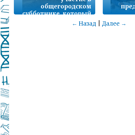
общегородском
пре
субботнике, который
прошел 15 октября
|
← Назад
Далее →
18.10.2022 11:15