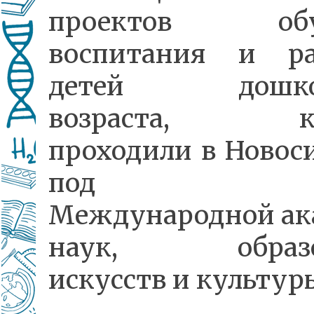
проектов обуч
воспитания и ра
детей дошкол
возраста, ко
проходили в Новос
под эги
Международной ак
наук, образов
искусств и культур