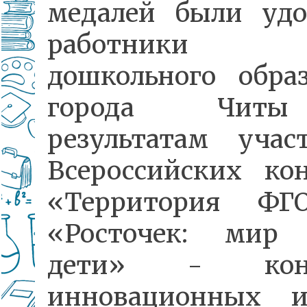
медалей были удо
работники 
дошкольного обра
города Чит
результатам учас
Всероссийских ко
«Территория Ф
«Росточек: мир 
дети» - конк
инновационных 