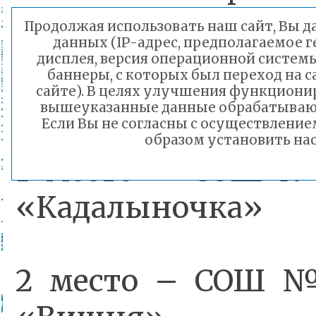
2018 года) и пол
Продолжая использовать наш сайт, Вы да
данных (IP-адрес, предполагаемое г
распределилис
дисплея, версия операционной системы
баннеры, с которых был переход на 
образом:
сайте). В целях улучшения функциони
вышеуказанные данные обрабатываютс
Если Вы не согласны с осуществлени
образом установить нас
1 место – СОШ №
«Кадалыночка»
2 место – СОШ №