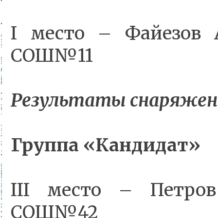
I место – Файезов 
СОШ№11
Результаты снаряжени
Группа «Кандидат»
III место – Петро
СОШ№42