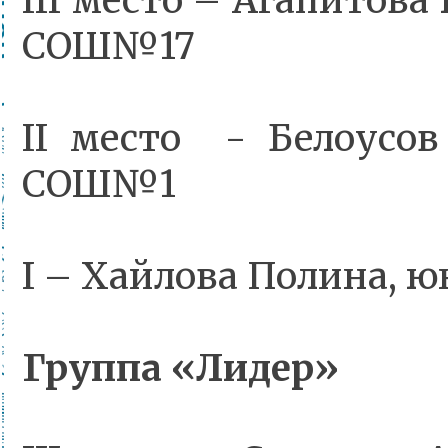
III место – Агапитов
СОШ№17
II место - Белоусов
СОШ№1
I – Хайлова Полина,
Группа «Лидер»