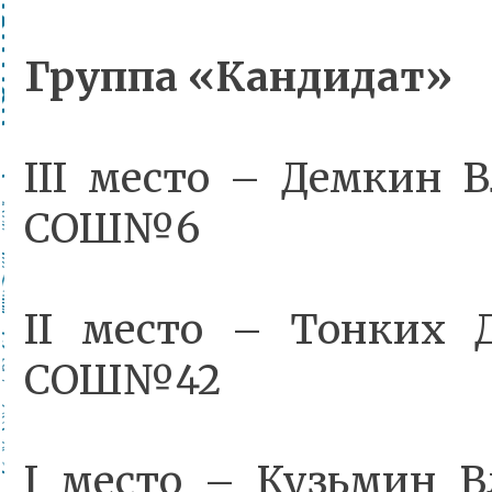
Группа «Кандидат»
III место – Демкин 
СОШ№6
II место – Тонких 
СОШ№42
I место – Кузьмин В