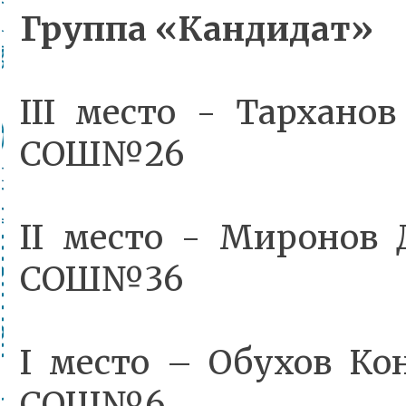
Группа «Кандидат»
III место - Тархано
СОШ№26
II место - Миронов
СОШ№36
I место – Обухов Ко
СОШ№6