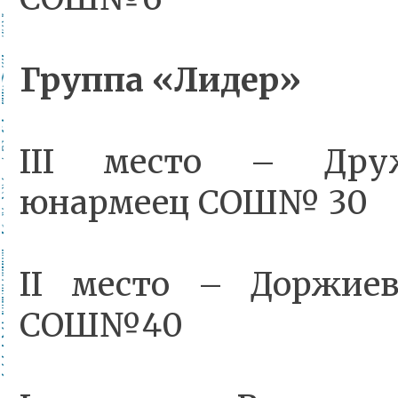
Группа «Лидер»
III место – Друж
юнармеец СОШ№ 30
II место – Доржие
СОШ№40