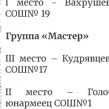
I место - Вахруше
СОШ№ 19
Группа «Мастер»
III место – Кудрявц
СОШ№17
II место – Голоб
юнармеец СОШ№1