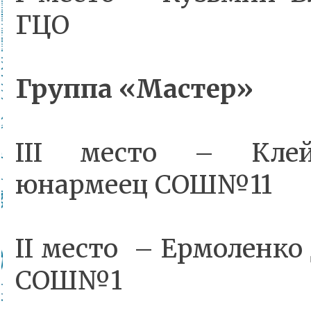
ГЦО
Группа «Мастер»
III место – Клей
юнармеец СОШ№11
II место – Ермоленк
СОШ№1