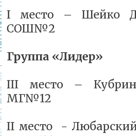
I место – Шейко Д
СОШ№2
Группа «Лидер»
III место – Кубри
МГ№12
II место - Любарски