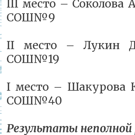
III место – Соколова
СОШ№9
II место – Лукин 
СОШ№19
I место – Шакурова 
СОШ№40
Результаты неполной р