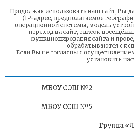
Продолжая использовать наш сайт, Вы да
МБОУ СОШ №26
(IP-адрес, предполагаемое географи
операционной системы, модель устройс
МБОУ СОШ №6
переход на сайт, список посещённ
функционирования сайта и прове
обрабатываются с исп
Группа «М
Если Вы не согласны с осуществлени
установить нас
МБОУ СОШ №1
МБОУ СОШ №2
МБОУ СОШ №5
Группа «