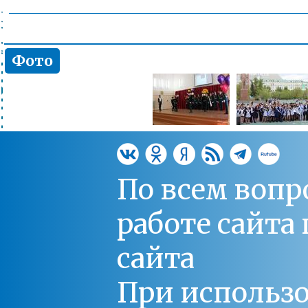
Фото
По всем вопр
работе сайт
сайта
При использо