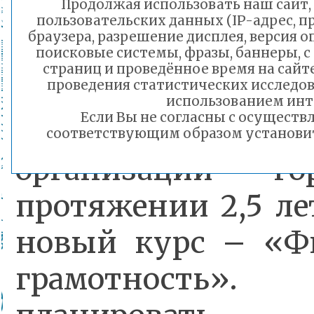
Продолжая использовать наш сайт, 
20, 32, 35, 44, 45, 49
пользовательских данных (IP-адрес, 
браузера, разрешение дисплея, версия 
63, 68, 73, 75, 77, 83, 
поисковые системы, фразы, баннеры, с
страниц и проведённое время на сайт
проведения статистических исследо
использованием инт
Если Вы не согласны с осущест
Учащиеся образо
соответствующим образом установить
организаций г
протяжении 2,5 ле
новый курс – «Ф
грамотность».