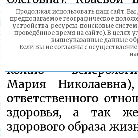
борьбе со СПИ
Продолжая использовать наш сайт, Вы д
предполагаемое географическое положен
заболеваниями (Бе
устройства, ресурсы, поисковые систем
проведённое время на сайте). В целях
Городской научно
вышеуказанные данные обр
Если Вы не согласны с осуществлени
(Рахманина Виктор
на
кожно – венерологи
Мария Николаевна)
ответственного отно
здоровья, а так ж
здорового образа жиз