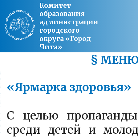
Комитет
образования
администрации
городского
округа «Город
Чита»
§ МЕН
«Ярмарка здоровья»
С целью пропаганды
среди детей и моло