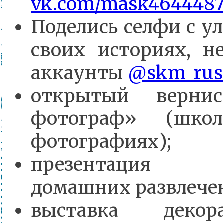
vk.com/mask4644487
Поделись селфи с у
своих историях, н
аккаунты
@skm_rus
открытый верн
фотограф» (шко
фотографиях);
презентация в
домашних развлечен
выставка декора