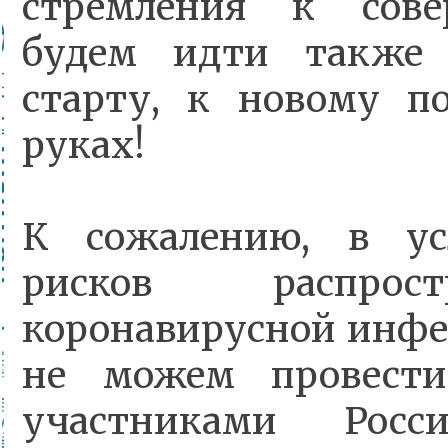
стремления к сове
будем идти также 
старту, к новому п
руках!
К со­жале­нию, в у
рисков распрос
коронавирусной инфе
не можем про­вес­т
участниками Росс