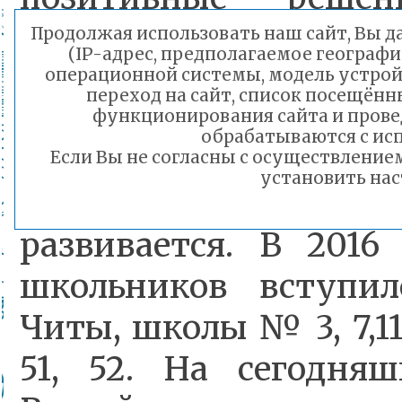
трудных проблем.
Продолжая использовать наш сайт, Вы да
(IP-адрес, предполагаемое географи
операционной системы, модель устройс
переход на сайт, список посещённ
В образовательном п
функционирования сайта и пров
обрабатываются с исп
Читы РДШ получило 
Если Вы не согласны с осуществлени
установить нас
и в настоящее в
развивается. В 201
школьников вступи
Читы, школы № 3, 7,11, 1
51, 52. На сегодня