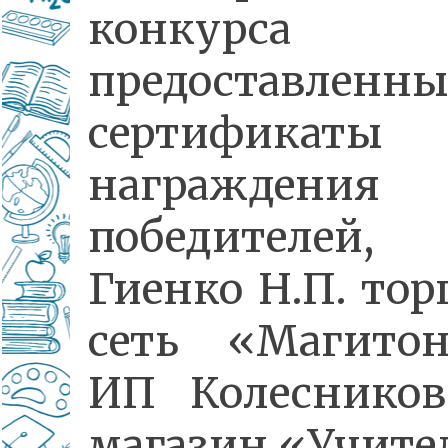
конкурса
предоставленны
сертификаты
награждения
победителей
Гиенко Н.П. тор
сеть «Магито
ИП Колесников
магазин «Учите