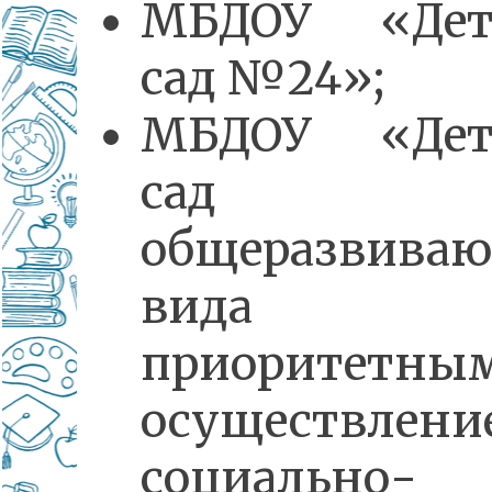
МБДОУ «Дет
сад №24»;
МБДОУ «Дет
сад
общеразвива
вида
приоритетны
осуществлени
социально-