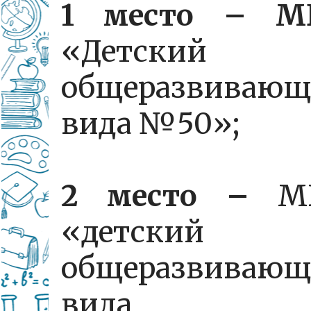
1 место – М
«Детский 
общеразвивающ
вида №50»;
2 место –
М
«детский 
общеразвивающ
вида