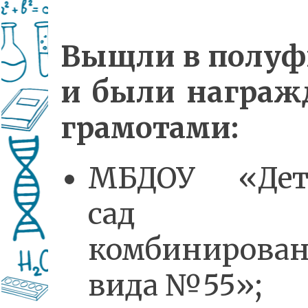
Выщли в полуф
и были награж
грамотами:
МБДОУ «Дет
сад
комбинирован
вида №55»;