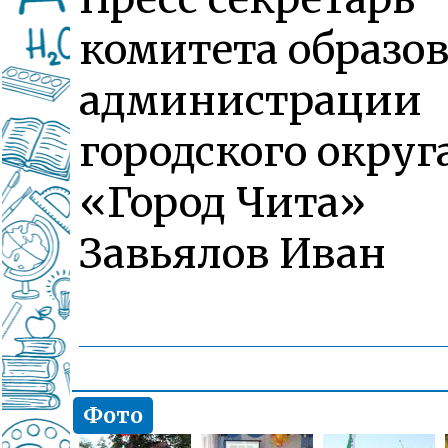
комитета образо
администрации
городского округ
«Город Чита»
Завьялов Иван
Фото