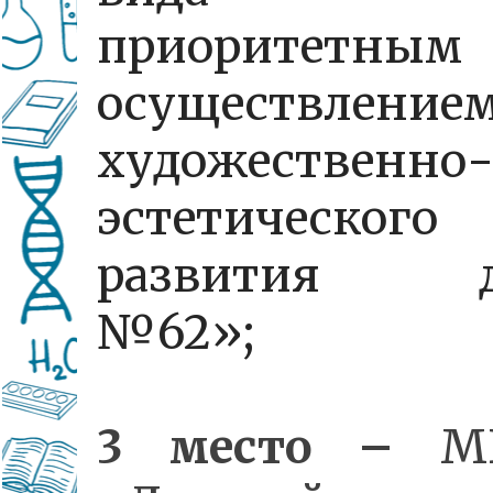
приоритетным
осуществление
художественно
эстетического
развития д
№62»;
3 место –
М