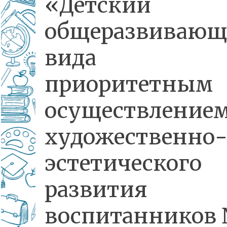
«Детский 
общеразвивающ
вида
приоритетным
осуществление
художественно
эстетического
развития
воспитанников 