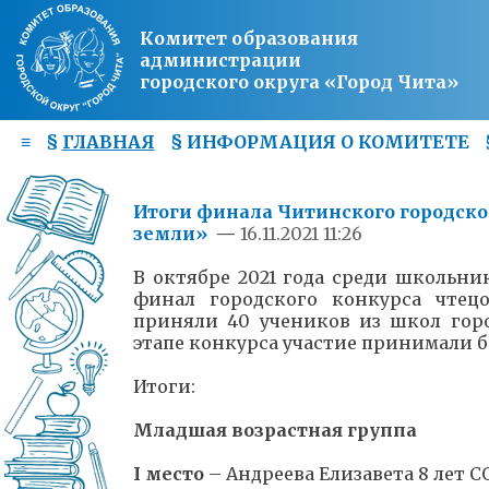
Комитет образования
администрации
городского округа «Город Чита»
≡
§
ГЛАВНАЯ
§
ИНФОРМАЦИЯ О КОМИТЕТЕ
Итоги финала Читинского городско
земли»
—
16.11.2021 11:26
В октябре 2021 года среди школьн
финал городского конкурса чтец
приняли 40 учеников из школ горо
этапе конкурса участие принимали б
Итоги:
Младшая возрастная группа
I место
– Андреева Елизавета 8 лет 