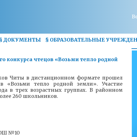
В
§
ДОКУМЕНТЫ
§
ОБРАЗОВАТЕЛЬНЫЕ УЧРЕЖДЕ
го конкурса чтецов «Возьми тепло родной
иков Читы в дистанционном формате прошел
ов «Возьми тепло родной земли». Участие
да в трех возрастных группах. В районном
олее 260 школьников.
СОШ №10