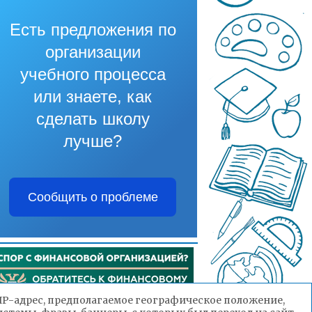
Есть предложения по
организации
учебного процесса
или знаете, как
сделать школу
лучше?
Сообщить о проблеме
(IP-адрес, предполагаемое географическое положение,