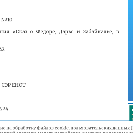
Ш №10
ния «Сказ о Федоре, Дарье и Забайкалье, в
42
т СЭР ЕНОТ
Г№4
ие на обработку файлов cookie, пользовательских данных 
СОШ№8