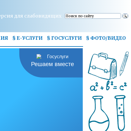
ерсия для слабовидящих
НИЯ
§ Е-УСЛУГИ
§ ГОСУСЛУГИ
§
ФОТО/ВИДЕО
Решаем вместе