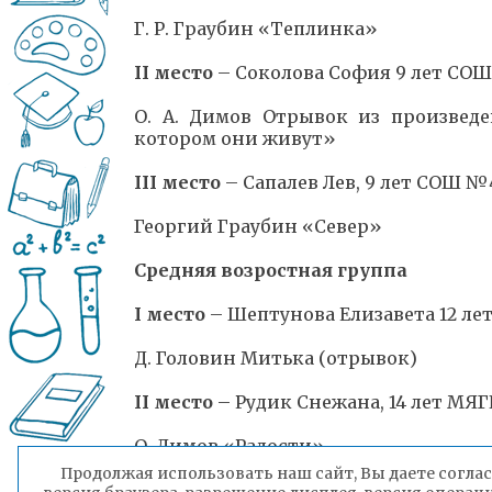
Г. Р. Граубин «Теплинка»
II место
– Соколова София 9 лет СО
О. А. Димов Отрывок из произведе
котором они живут»
III место
– Сапалев Лев, 9 лет СОШ №
Георгий Граубин «Север»
Средняя возростная группа
I место
– Шептунова Елизавета 12 ле
Д. Головин Митька (отрывок)
II место
– Рудик Снежана, 14 лет МЯ
О. Димов «Радости»
Продолжая использовать наш сайт, Вы даете соглас
III место
– Носков Ярослав, 13 лет 