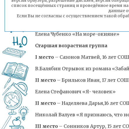
версия браузера, разрешение дисплея, версия операц
список посещённых страниц и проведённое время на
Головатый Геннадий,«У нас в Забайк
данные о
Если Вы не согласны с осуществлением такой обра
III место
– Федореева Виктория 11 
Елена Чубенко «На море-окияне»
Старшая возрастная группа
I место
– Сазонов Матвей, 16 лет СО
В.Балябин Отрывок из романа «Заба
II место
– Брильков Иван, 17 лет СО
Елена Стефанович «Я- человек»
II место
– Наделяева Дарья,16 лет С
Николай Валуев «Я признаюсь, что н
III место
– Сонников Артур, 15 лет