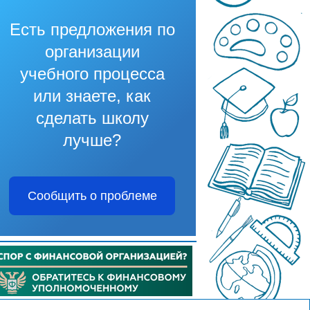
Есть предложения по
организации
учебного процесса
или знаете, как
сделать школу
лучше?
Сообщить о проблеме