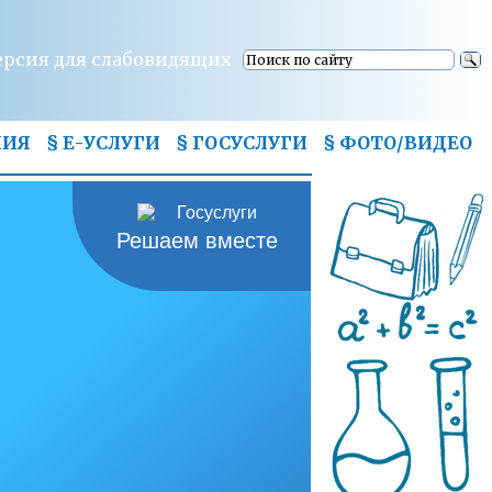
ерсия для слабовидящих
НИЯ
§ Е-УСЛУГИ
§ ГОСУСЛУГИ
§
ФОТО/ВИДЕО
Решаем вместе