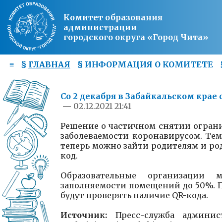
Комитет образования
администрации
городского округа «Город Чита»
≡
§
ГЛАВНАЯ
§
ИНФОРМАЦИЯ О КОМИТЕТЕ
Со 2 декабря в Забайкальском кра
—
02.12.2021 21:41
Решение о частичном снятии ограни
заболеваемости коронавирусом. Темп
теперь можно зайти родителям и род
код.
Образовательные организации 
заполняемости помещений до 50%. П
будут проверять наличие QR-кода.
Источник:
Пресс-служба админи