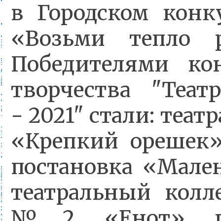
в Городском конк
«Возьми тепло 
Победителями ко
творчества "Теат
- 2021" стали: теа
«Крепкий ореше
постановка «Мале
театральный кол
№2 «Енот» по