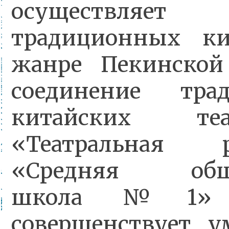
осуществляе
традиционных ки
жанре Пекинской
соединение тра
китайских те
«Театральная
«Средняя общео
школа №1» з
совершенствует 