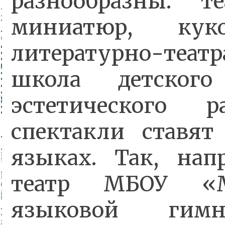
разнообразны: т
миниатюр, кук
литературно-теа
школа детског
эстетического р
спектакли ставя
языках. Так, на
театр МБОУ «М
языковой г