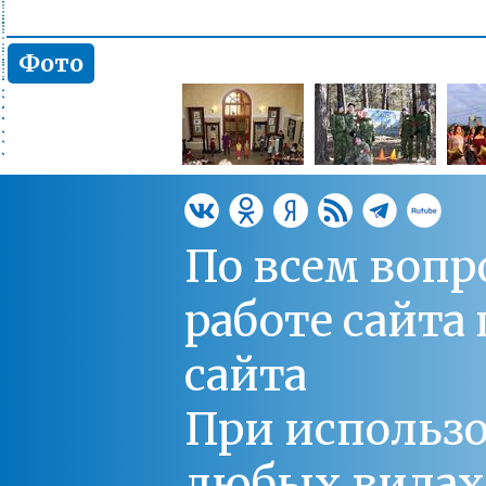
Фото
По всем вопр
работе сайт
сайта
При использо
любых видах С