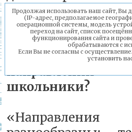
политики, Гол
Продолжая использовать наш сайт, Вы д
(IP-адрес, предполагаемое географ
Михайловна.
операционной системы, модель устрой
переход на сайт, список посещён
функционирования сайта и пров
обрабатываются с ис
Постановками ка
Если Вы не согласны с осуществлени
установить нас
направлений
школьники?
«Направления