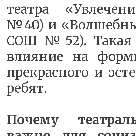
театра «Увлече
№40) и «Волшебн
СОШ №52). Такая 
влияние на форм
прекрасного и эсте
ребят.
Почему театрал
важно для социа