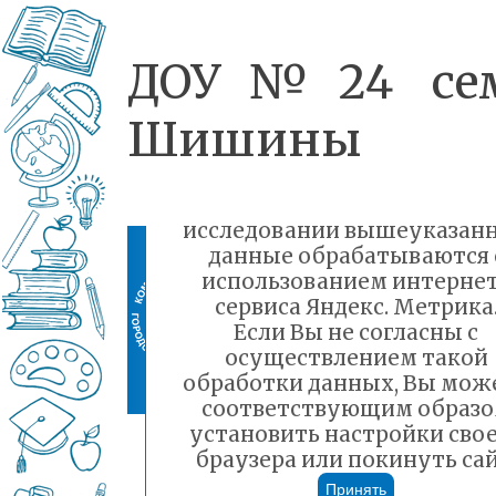
ДОУ№24 се
Шишины