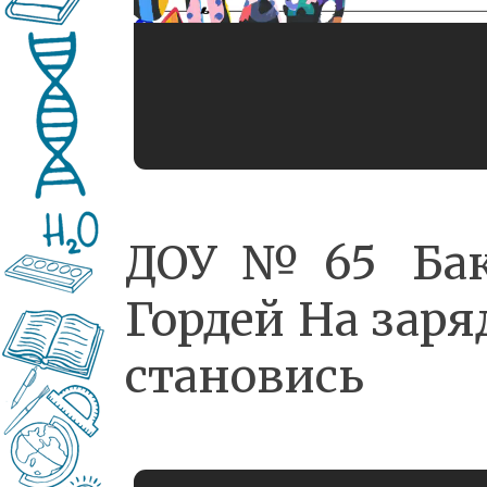
ДОУ№65 Ба
Гордей На заря
становись