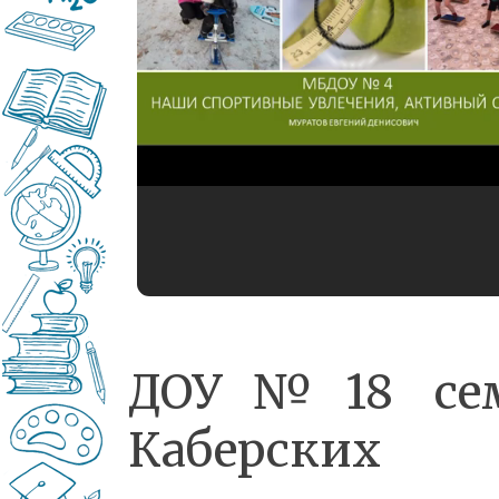
ДОУ№18 се
Каберских