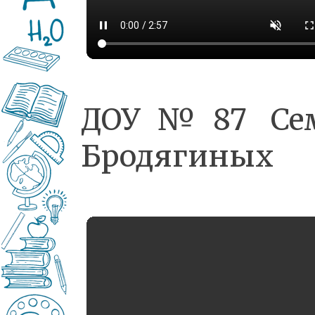
ДОУ№87 Се
Бродягиных