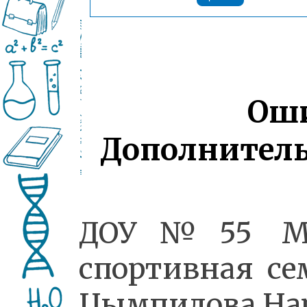
ДОУ№55 М
спортивная се
Цымпилова На