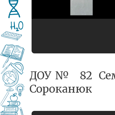
ДОУ№ 82 Се
Сороканюк