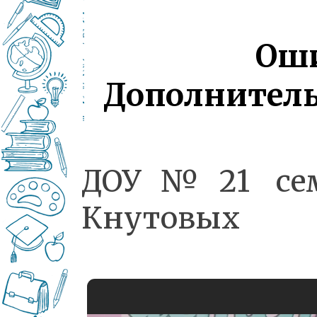
ДОУ№21 се
Кнутовых