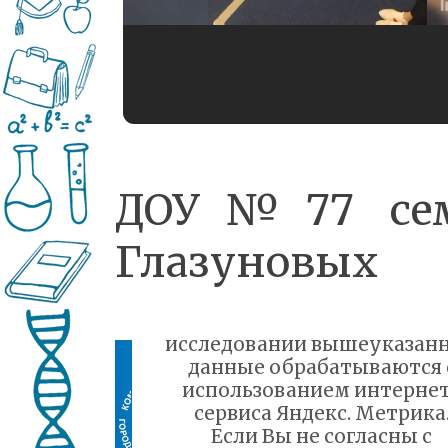
ДОУ№77 се
Глазуновых