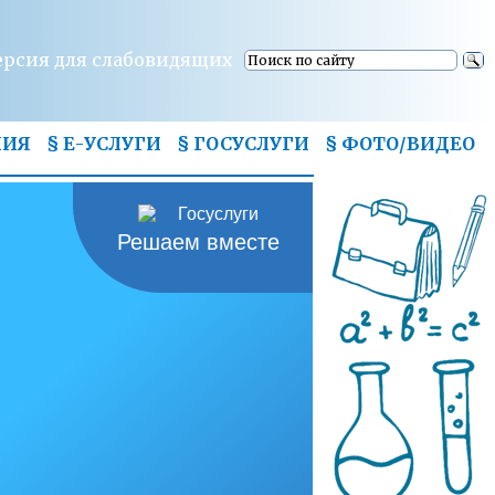
ерсия для слабовидящих
НИЯ
§ Е-УСЛУГИ
§ ГОСУСЛУГИ
§
ФОТО/ВИДЕО
Решаем вместе