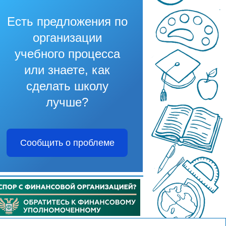
Есть предложения по
организации
учебного процесса
или знаете, как
сделать школу
лучше?
Сообщить о проблеме