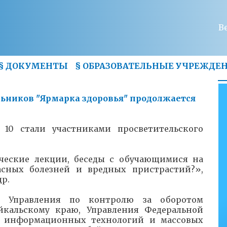
В
§
ДОКУМЕНТЫ
§
ОБРАЗОВАТЕЛЬНЫЕ УЧРЕЖДЕ
ьников "Ярмарка здоровья" продолжается
10 стали участниками просветительского
ические лекции, беседы с обучающимися на
асных болезней и вредных пристрастий?»,
р.
ы Управления по контролю за оборотом
йкальскому краю, Управления Федеральной
и, информационных технологий и массовых