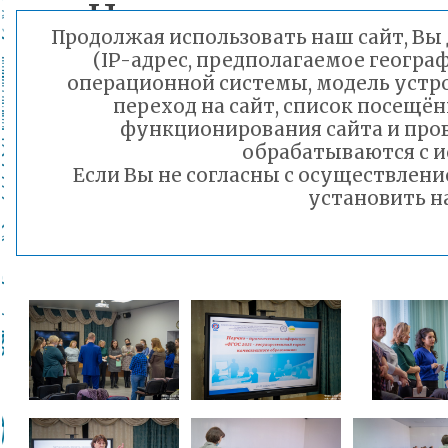
«Новое содержание,
Продолжая использовать наш сайт, Вы 
в воспитательн
(IP-адрес, предполагаемое геогра
операционной системы, модель устро
процессе»
переход на сайт, список посещё
функционирования сайта и про
«Организация образ
обрабатываются с и
Если Вы не согласны с осуществлен
с обучающимися с 
установить н