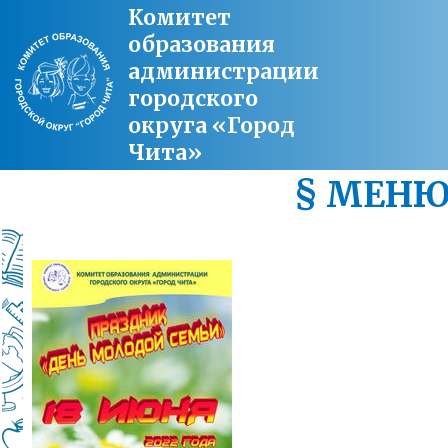
Комитет
образования
администрации
городского
округа «Город
Чита»
§ МЕН