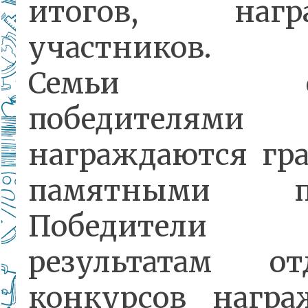
итогов, награ
участников.
Семьи ста
победителями
награждаются гр
памятными пр
Победител
результатам от
конкурсов награ