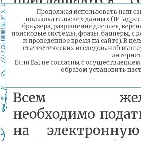
пары с детьми и бе
Продолжая использовать наш сай
пользовательских данных (IP-адрес
браузера, разрешение дисплея, верси
Также можно при
поисковые системы, фразы, баннеры, с 
и проведённое время на сайте). В ц
родственников в 
статистических исследований выше
интернет
группы поддержки
Если Вы не согласны с осуществление
образом установить наст
Всем жела
необходимо подат
на электронну