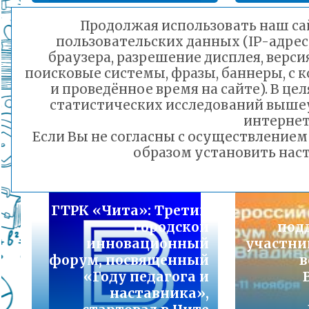
Подробнее...
Продолжая использовать наш сай
Министерство
пользовательских данных (IP-адрес
Порядок предоставления льготного питани
образования и науки
браузера, разрешение дисплея, верси
малоимущих семей
Забайкальского края
поисковые системы, фразы, баннеры, с 
В 
Подробнее...
информирует о
и проведённое время на сайте). В ц
проведении
статистических исследований выше
му
Горячая линия по вопросам школьного обр
Всероссийской
интернет
ин
30-21
Если Вы не согласны с осуществление
военно-
Подробнее...
образом установить наст
патриотической
акции «Пишу тебе,
Телефон горячей линии по вопросам орга
Герой!»
дошкольного образования и тел 32-41-13
01.11.2023 21:17
ГТРК «Чита»: Третий
Подробнее...
городской
под
инновационный
участни
форум, посвященный
в
«Году педагога и
наставника»,