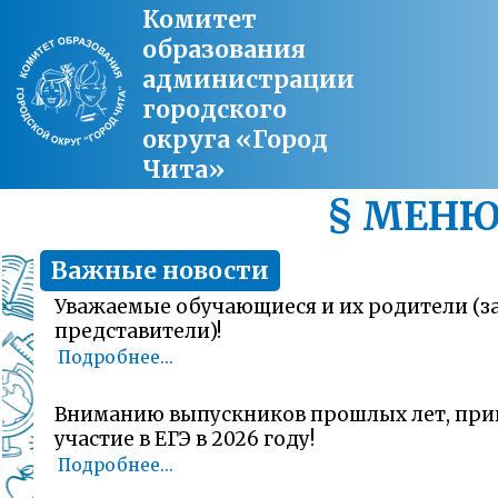
Комитет
образования
администрации
городского
округа «Город
Чита»
§ МЕН
Важные новости
Уважаемые обучающиеся и их родители (
представители)!
Подробнее...
Вниманию выпускников прошлых лет, пр
участие в ЕГЭ в 2026 году!
Подробнее...