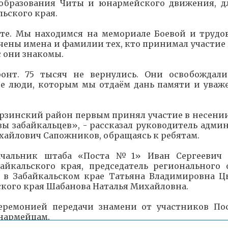
 образования Читы и юнармейского движения, д
ьского края.
ете. Мы находимся на мемориале Боевой и трудо
вечены имена и фамилии тех, кто принимал участие
с они знакомы.
онт. 75 тысяч не вернулись. Они освобождали
те люди, которым мы отдаём дань памяти и уваже
 Борзинский район первым принял участие в несени
ы забайкальцев», - рассказал руководитель адми
хайлович Сапожников, обращаясь к ребятам.
ачальник штаба «Поста №1» Иван Сергеевич 
байкальского края, председатель регионального 
 в Забайкальском крае Татьяна Владимировна Ц
ского края Шабанова Наталья Михайловна.
еремонией передачи знамени от участников П
нармейцам.