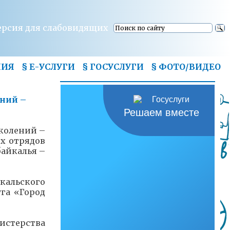
ерсия для слабовидящих
НИЯ
§ Е-УСЛУГИ
§ ГОСУСЛУГИ
§
ФОТО/ВИДЕО
ений –
Решаем вместе
околений –
х отрядов
айкалья –
кальского
га «Город
истерства