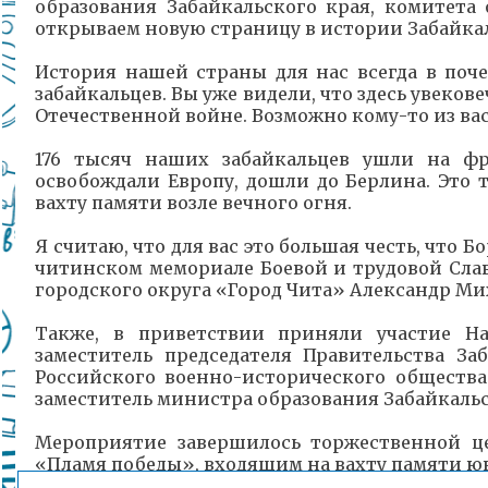
образования Забайкальского края, комитета
открываем новую страницу в истории Забайкал
История нашей страны для нас всегда в поч
забайкальцев. Вы уже видели, что здесь увеко
Отечественной войне. Возможно кому-то из ва
176 тысяч наших забайкальцев ушли на фр
освобождали Европу, дошли до Берлина. Это 
вахту памяти возле вечного огня.
Я считаю, что для вас это большая честь, что
читинском мемориале Боевой и трудовой Слав
городского округа «Город Чита» Александр Ми
Также, в приветствии приняли участие Н
заместитель председателя Правительства За
Российского военно-исторического общества
заместитель министра образования Забайкаль
Мероприятие завершилось торжественной ц
«Пламя победы», входящим на вахту памяти ю