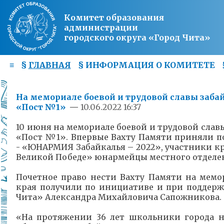
Комитет образования
администрации
городского округа «Город Чита»
≡
§
ГЛАВНАЯ
§
ИНФОРМАЦИЯ О КОМИТЕТЕ
На мемориале боевой и трудовой славы заб
«Пост №1»
—
10.06.2022 16:37
10 июня на мемориале боевой и трудовой сла
«Пост №1». Впервые Вахту Памяти приняли п
- «ЮНАРМИЯ Забайкалья – 2022», участники к
Великой Победе» юнармейцы местного отделе
Почетное право нести Вахту Памяти на мемо
края получили по инициативе и при поддерж
Чита» Александра Михайловича Сапожникова.
«На протяжении 36 лет школьники города не