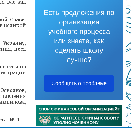
ля вас мы
Есть предложения по
вой Славы
организации
 в Великой
учебного процесса
или знаете, как
 Украину,
ния, неся
сделать школу
лучше?
и вахты на
нистрации
Сообщить о проблеме
Осколков,
отделения
ымпилова,
оста №1 –