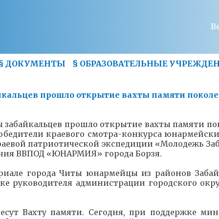
В
§
ДОКУМЕНТЫ
§
ОБРАЗОВАТЕЛЬНЫЕ УЧРЕЖДЕ
айкальцев прошло открытие вахты памяти покол
вы забайкальцев прошло открытие вахты памяти п
обедители краевого смотра-конкурса юнармейски
раевой патриотической экспедиции «Молодежь Заб
ния ВВПОД «ЮНАРМИЯ» города Борзя.
риале города Читы юнармейцы из районов Забай
ке руководителя администрации городского окру
сут Вахту памяти. Сегодня, при поддержке мин