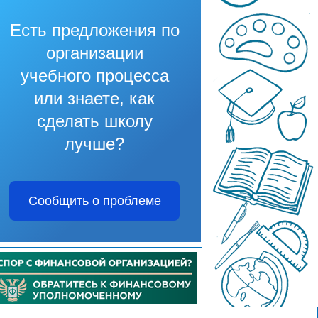
Есть предложения по
организации
учебного процесса
или знаете, как
сделать школу
лучше?
Сообщить о проблеме