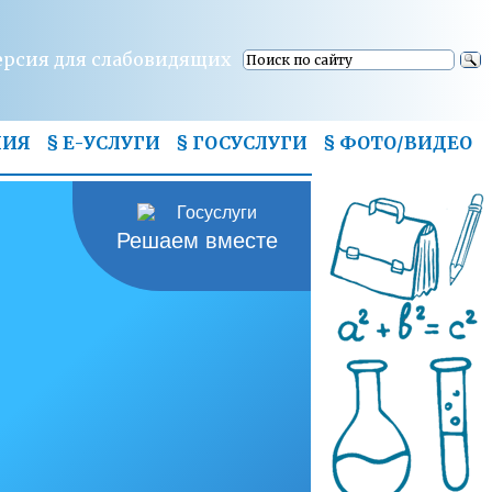
ерсия для слабовидящих
НИЯ
§ Е-УСЛУГИ
§ ГОСУСЛУГИ
§
ФОТО/ВИДЕО
Решаем вместе