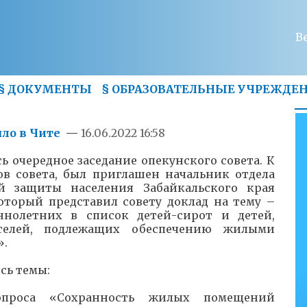
В
§
ДОКУМЕНТЫ
§
ОБРАЗОВАТЕЛЬНЫЕ УЧРЕЖДЕ
шло в Чите
—
16.06.2022 16:58
ь очередное заседание опекунского совета. К
ов совета, был приглашен начальник отдела
й защиты населения Забайкальского края
оторый представил совету доклад на тему –
нолетних в список детей-сирот и детей,
телей, подлежащих обеспечению жилыми
».
сь темы:
опроса «Сохранность жилых помещений