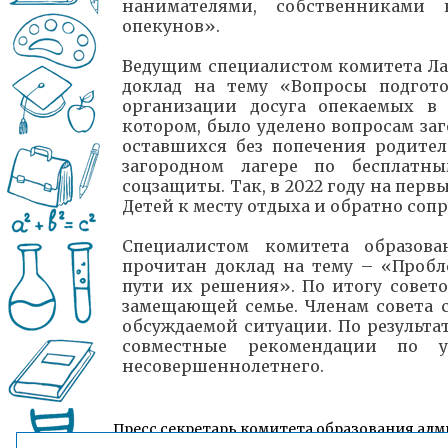
нанимателями, собственниками 
опекунов».
Ведущим специалистом комитета Ла
доклад на тему «Вопросы подгот
организации досуга опекаемых в
котором, было уделено вопросам заг
оставшихся без попечения родите
загородном лагере по бесплатн
соцзащиты. Так, в 2022 году на перв
Детей к месту отдыха и обратно со
Специалистом комитета образов
прочитан доклад на тему – «Проб
пути их решения». По итогу совет
замещающей семье. Членам совета 
обсуждаемой ситуации. По результа
совместные рекомендации по у
несовершеннолетнего.
Пресс секретарь комитета образования адм
Завьялов Иван