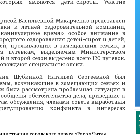
которых являются дети-сироты. Участие
рисой Васильевной Макарченко представлен
овки к летней оздоровительной компании,
 каникулярное время» особое внимание в
ородного оздоровления детей-сирот и детей,
лей, проживающих в замещающих семьях, в
ым путёвкам, выделяемым Министерством
ый и второй сезон выделено всего 120 путевок.
провождают специалисты опеки.
ания Шубкиной Натальей Сергеевной был
лемы, возникающие в замещающих семьях и
ом была рассмотрена проблемная ситуация в
сообщены обстоятельства дела, приведшие к
там обсуждения, членами совета выработаны
регулированию конфликта в интересах
инистрации городского округа «Город Чита»