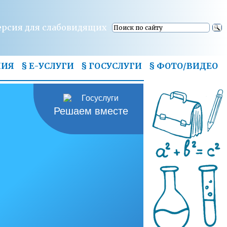
ерсия для слабовидящих
НИЯ
§ Е-УСЛУГИ
§ ГОСУСЛУГИ
§
ФОТО/ВИДЕО
Решаем вместе