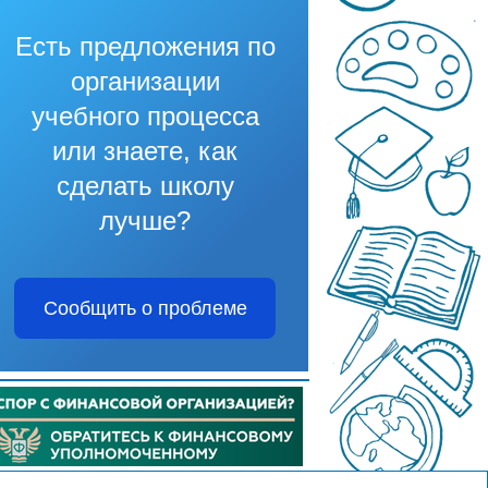
Есть предложения по
организации
учебного процесса
или знаете, как
сделать школу
лучше?
Сообщить о проблеме