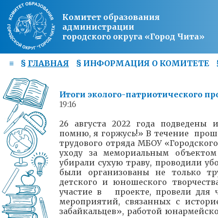
Комитет образования
администрации
городского округа «Город Чита»
≡
§
ГЛАВНАЯ
§
ИНФОРМАЦИЯ О КОМИТЕТЕ
Итоги эколого-патриотического пр
19:16
26 августа 2022 года подведены 
помню, я горжусь!» В течение прош
трудового отряда МБОУ «Городског
уходу за мемориальным объектом 
убирали сухую траву, проводили у
были организованы не только тр
детского и юношеского творчест
участие в проекте, провели для
мероприятий, связанных с истор
забайкальцев», работой юнармейско