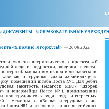
В
§
ДОКУМЕНТЫ
§
ОБРАЗОВАТЕЛЬНЫЕ УЧРЕЖДЕ
оекта «Я помню, я горжусь!»
—
26.08.2022
итоги эколого-патриотического проекта «Я
едшей недели подростки, входящие в состав
о центра образования» выполняли работы по
«Боевая и трудовая слава забайкальцев»:
борку помещений штаба Поста №1. Для ребят
удовая занятость. Педагоги МБОУ «Дворец
ва» и юнармейцы Поста №1, принимавшие
 членов трудового отряда ряд интересных
ией мемориала «Боевая и трудовая слава
го Поста №1, деятельностью всероссийского