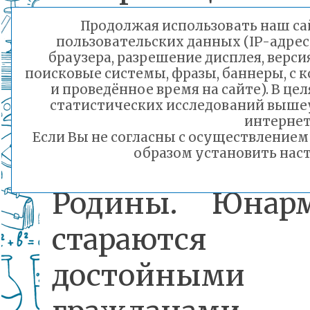
№24 рассказ
Продолжая использовать наш сай
пользовательских данных (IP-адрес
своём движен
браузера, разрешение дисплея, верси
поисковые системы, фразы, баннеры, с 
том, что все
и проведённое время на сайте). В ц
статистических исследований выше
являются буд
интернет
Если Вы не согласны с осуществление
образом установить наст
защитниками
Родины. Юнар
стараются 
достойными