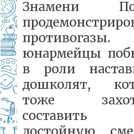
Знамени Поб
продемонстриро
противогазы
юнармейцы поб
в роли настав
дошколят, ко
тоже захоте
составит
достойную см