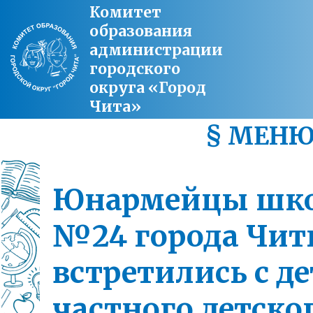
Комитет
образования
администрации
городского
округа «Город
Чита»
§ МЕН
Юнармейцы шк
№24 города Чи
встретились с д
частного детско