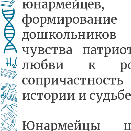
юнармейцев,
формирован
дошкольников
чувства патрио
любви к род
сопричастность
истории и судьбе
Юнармейцы ш