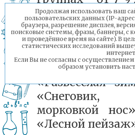
и от 10-12 л
Продолжая использовать наш сай
пользовательских данных (IP-адрес
рисую на те
браузера, разрешение дисплея, верси
поисковые системы, фразы, баннеры, с 
«Здравствуй,
и проведённое время на сайте). В ц
статистических исследований выше
зимушка-зима
интернет
Если Вы не согласны с осуществление
номинациях:
образом установить наст
«Развеселая зим
«Снеговик,
морковкой нос
«Лесной пейзаж»