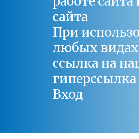
работе сайт
сайта
При использо
любых видах С
ссылка на на
гиперссылка 
Вход