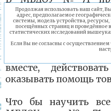
педагогов «Декоратив
Продолжая использовать наш сайт, Вы 
адрес, предполагаемое географическ
саду». В последнее
системы, модель устройства, ресурсы, 
посещённых страниц и проведённое в
важность занятий 
статистических исследований вышеуказ
прикладным искусс
Если Вы не согласны с осуществление
наст
коллективных форм р
вместе, действовать
оказывать помощь то
Что бы научить все