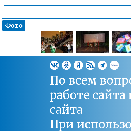
Фото
По всем вопр
работе сайт
сайта
При использо