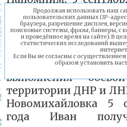
время выполнения бо
Продолжая использовать наш сай
пользовательских данных (IP-адрес
рамках специаль
браузера, разрешение дисплея, верси
поисковые системы, фразы, баннеры, с 
операции поги
и проведённое время на сайте). В ц
статистических исследований выше
Забайкальского края
интернет
Если Вы не согласны с осуществление
Андреевич Туез
образом установить наст
выполнения боево
территории ДНР и ЛНР
Новомихайловка 5 с
года Иван получ