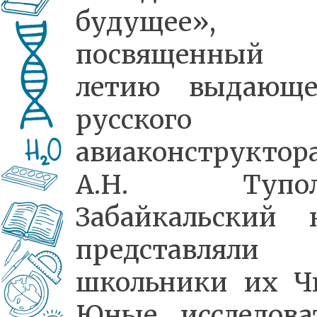
будущее»,
посвященный 
летию выдающе
русского
авиаконструктор
А.Н. Туполе
Забайкальский 
представлял
школьники их Ч
Юные исследова