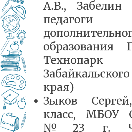
А.В., Забелин В
педагоги
дополнительно
образования 
Технопарк
Забайкальского
края)
Зыков Сергей
класс, МБОУ
№23 г. Ч