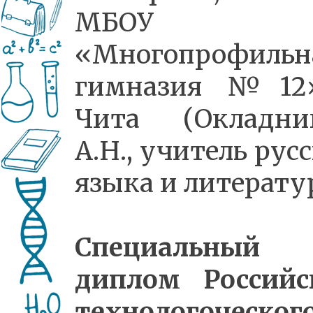
МБОУ
«Многопрофильн
гимназия №12
Чита (Окладни
А.Н., учитель рус
языка и литерату
Специальный
диплом Российс
технологоческог