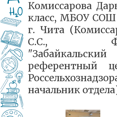
Комиссарова Дарь
класс, МБОУ СО
г. Чита (Комисса
С.С., ФГ
"Забайкальский
референтный ц
Россельхознадзора
начальник отдела