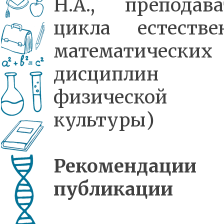
Н.А., преподава
цикла естестве
математических
дисципли
физической
культуры)
Рекомендаци
публикации