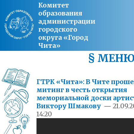
Комитет
образования
администрации
городского
округа «Город
Чита»
§ МЕН
ГТРК «Чита»: В Чите проше
митинг в честь открытия
мемориальной доски артис
Виктору Шмакову
—
21.09.
14:20