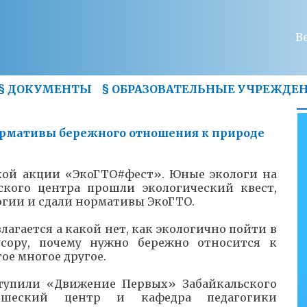
В
§
ДОКУМЕНТЫ
§
ОБРАЗОВАТЕЛЬНЫЕ УЧРЕЖДЕ
ормативы бережного отношения к природе
кой акции «ЭкоГТО#фест». Юные экологи на
ского центра прошли экологический квест,
огии и сдали нормативы ЭкоГТО.
лагается а какой нет, как экологично пойти в
усору, почему нужно бережно относится к
е многое другое.
тупили «Движение Первых» Забайкальского
ношеский центр и кафедра педагогики