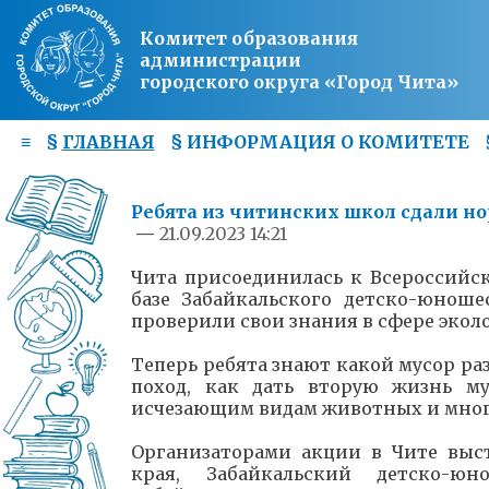
Комитет образования
администрации
городского округа «Город Чита»
≡
§
ГЛАВНАЯ
§
ИНФОРМАЦИЯ О КОМИТЕТЕ
Ребята из читинских школ сдали н
—
21.09.2023 14:21
Чита присоединилась к Всероссийс
базе Забайкальского детско-юноше
проверили свои знания в сфере экол
Теперь ребята знают какой мусор раз
поход, как дать вторую жизнь м
исчезающим видам животных и много
Организаторами акции в Чите выс
края, Забайкальский детско-ю