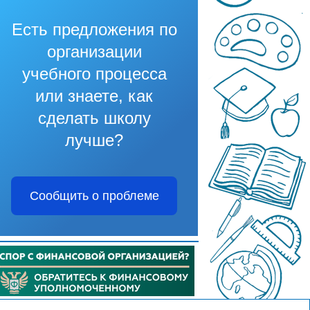
Есть предложения по
организации
учебного процесса
или знаете, как
сделать школу
лучше?
Сообщить о проблеме