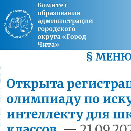
Комитет
образования
администрации
городского
округа «Город
Чита»
§ МЕН
Открыта регистра
олимпиаду по иск
интеллекту для шк
классов
—
21.09.20