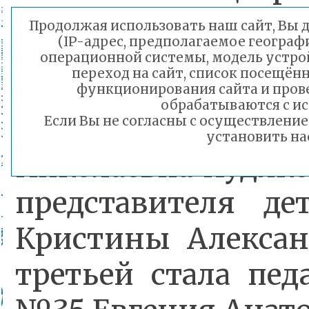
Продолжая использовать наш сайт, Вы д
(IP-адрес, предполагаемое географ
По итогам конку
операционной системы, модель устрой
переход на сайт, список посещён
признана инструк
функционирования сайта и пров
обрабатываются с ис
культуре детског
Если Вы не согласны с осуществлен
установить на
Николаевна Худяко
представителя д
Кристины Алекса
третьей стала пед