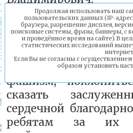
Продолжая использовать наш сай
пользовательских данных (IP-адрес
«Мы собрались для т
браузера, разрешение дисплея, верси
поисковые системы, фразы, баннеры, с 
вспомнить имена
и проведённое время на сайте). В ц
статистических исследований выше
продолжателей подв
интернет
Если Вы не согласны с осуществление
дедов и прадедов, 
образом установить наст
фашизм, поклонить
сказать заслужен
сердечной благодарн
ребятам за их м