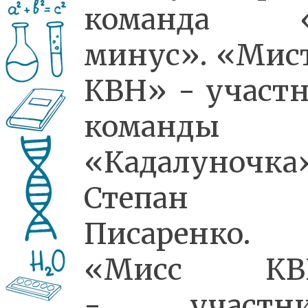
команда «
минус». «Мис
КВН» - участ
команды
«Кадалуночка
Степан
Писаренко.
«Мисс КВ
- участни