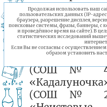
приняли учас
Продолжая использовать наш сай
пользовательских данных (IP-адрес
7 коман
браузера, разрешение дисплея, верси
поисковые системы, фразы, баннеры, с 
«Вишня» (С
и проведённое время на сайте). В ц
статистических исследований выше
№ 49)
интернет
Если Вы не согласны с осуществление
образом установить наст
«Баклажан»
(СОШ № 44
«Кадалуночка
(СОШ № 24