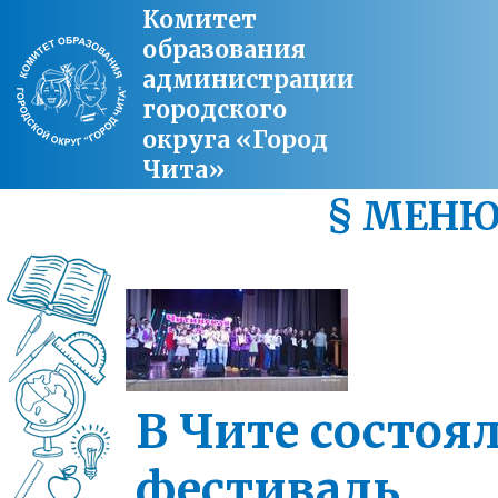
Комитет
образования
администрации
городского
округа «Город
Чита»
§ МЕН
В Чите состоя
фестиваль