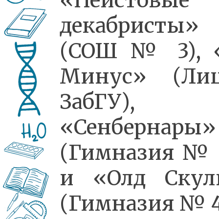
«Неистовые
декабристы»
(СОШ № 3), 
Минус» (Лиц
ЗабГУ),
«Сенбернары»
(Гимназия № 
и «Олд Скул
(Гимназия № 4