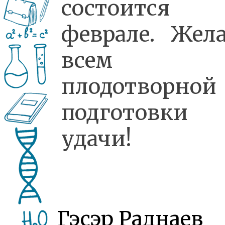
состоится
феврале. Жел
всем
плодотворной
подготовки
удачи!
Гэсэр Раднаев