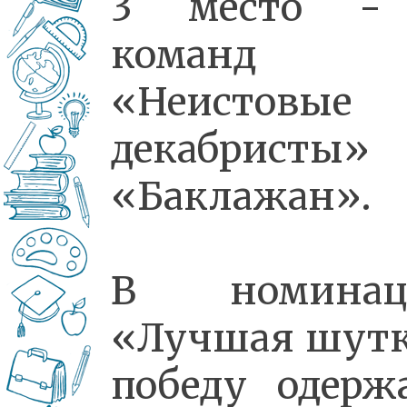
3 место -
команд
«Неистовые
декабристы»
«Баклажан».
В номинац
«Лучшая шут
победу одерж