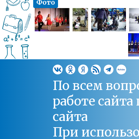
Фото
По всем вопр
работе сайт
сайта
При использо