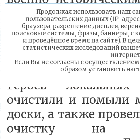
не только.
Продолжая использовать наш сай
пользовательских данных (IP-адрес
браузера, разрешение дисплея, верси
поисковые системы, фразы, баннеры, с 
Читинские школьник
и проведённое время на сайте). В ц
статистических исследований выше
и педагоги не осталис
интернет
Если Вы не согласны с осуществление
честь Героев ВОВ,
образом установить наст
Героев локальных
очистили и помыли 
доски, а также прове
очистку на пр