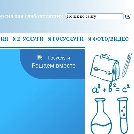
ерсия для слабовидящих
НИЯ
§ Е-УСЛУГИ
§ ГОСУСЛУГИ
§
ФОТО/ВИДЕО
Решаем вместе