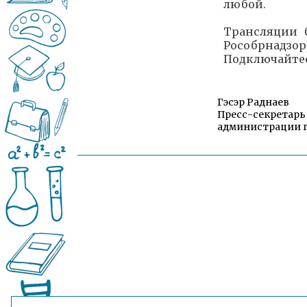
любой.
Трансляции 
Рособрнадз
Подключайтес
Гэсэр Раднаев
Пресс-секретарь
администрации г