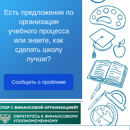
Есть предложения по
организации
учебного процесса
или знаете, как
сделать школу
лучше?
Сообщить о проблеме