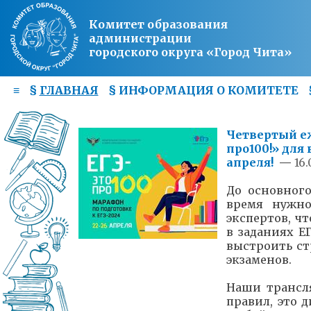
Комитет образования
администрации
городского округа «Город Чита»
≡
§
ГЛАВНАЯ
§
ИНФОРМАЦИЯ О КОМИТЕТЕ
Четвертый е
про100!» для
апреля!
—
16.
До основного
время нужно
экспертов, ч
в заданиях Е
выстроить ст
экзаменов.
Наши трансл
правил, это 