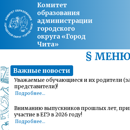
Комитет
образования
администрации
городского
округа «Город
Чита»
§ МЕН
Важные новости
Уважаемые обучающиеся и их родители (
представители)!
Подробнее...
Вниманию выпускников прошлых лет, пр
участие в ЕГЭ в 2026 году!
Подробнее...