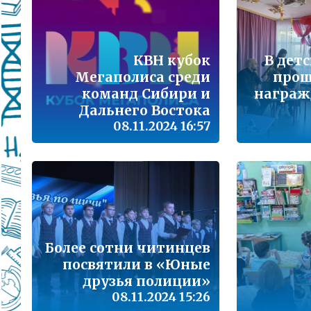
Подробнее...
Школа управленческого резерва: Ваш шанс 
Подробнее...
КВН кубок
В дет
Мегаполиса среди
прош
ВАШ РЕБЁНОК ИДЁТ В ДЕТСКИЙ САД
команд Сибири и
награж
Дальнего Востока
Подробнее...
08.11.2024 16:57
Детский телефон доверия
Подробнее...
«Горячая линия» для сообщения информац
находящихся в социально опасной ситуац
Подробнее...
Более сотни читинцев
посвятили в «Юные
Телефон горячей линии по вопросам орга
проведения государственной итоговой атт
друзья полиции»
образовательным программам основного 
08.11.2024 15:26
образования и среднего общего образовани