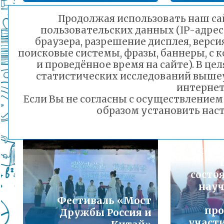
Подробнее...
Продолжая использовать наш сай
пользовательских данных (IP-адрес
Порядок предоставления льготного питани
браузера, разрешение дисплея, верси
малоимущих семей
поисковые системы, фразы, баннеры, с 
Подробнее...
и проведённое время на сайте). В ц
Читинск
статистических исследований выше
Тонкий лёд: вместе с
расск
Горячая линия по вопросам школьного обр
интернет
МЧС России делимся
вс
30-21
Если Вы не согласны с осуществление
мерами безопасности
Подробнее...
образом установить наст
07.11.2024 21:37
Телефон горячей линии по вопросам орга
дошкольного образования и тел 32-41-13
Учени
Подробнее...
состо
науч
Фестиваль «Мост
про
Дружбы Россия и
участи