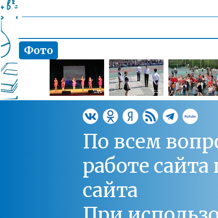
Фото
По всем вопр
работе сайт
сайта
При использо