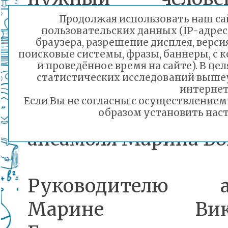
«Сладости для ра
Продолжая использовать наш сай
пользовательских данных (IP-адрес
получили высокую о
браузера, разрешение дисплея, верси
поисковые системы, фразы, баннеры, с 
главную награду к
и проведённое время на сайте). В ц
статистических исследований выше
Кубок ГРАН- 
интернет
Если Вы не согласны с осуществление
- рассказала руко
образом установить наст
ансамбля Марина Бо
Руководителю а
Марине Викто