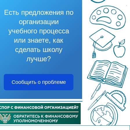
Есть предложения по
организации
учебного процесса
или знаете, как
сделать школу
лучше?
Сообщить о проблеме