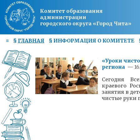
Комитет образования
администрации
городского округа «Город Чита»
≡
§
ГЛАВНАЯ
§
ИНФОРМАЦИЯ О КОМИТЕТЕ
«Уроки чисто
региона
—
16
Сегодня Вс
краевого Ро
занятия в дет
чистые руки 