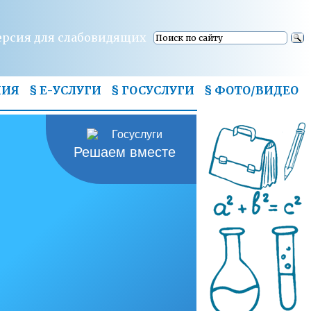
ерсия для слабовидящих
НИЯ
§ Е-УСЛУГИ
§ ГОСУСЛУГИ
§
ФОТО/ВИДЕО
Решаем вместе