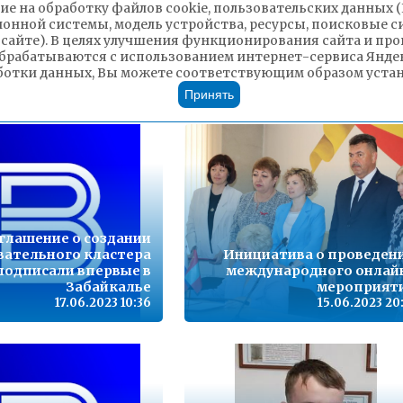
ие на обработку файлов cookie, пользовательских данных 
ионной системы, модель устройства, ресурсы, поисковые си
 сайте). В целях улучшения функционирования сайта и п
брабатываются с использованием интернет-сервиса Яндек
Сети СВОими руками
Лето! Солнц
ботки данных, Вы можете соответствующим образом устано
20.06.2023 15:04
19.06.2023 21
Принять
глашение о создании
вательного кластера
Инициатива о проведен
подписали впервые в
международного онлай
Забайкалье
мероприят
17.06.2023 10:36
15.06.2023 20