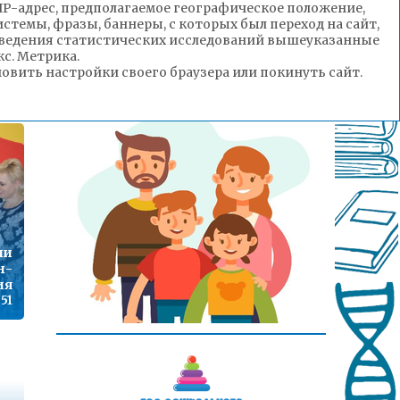
(IP-адрес, предполагаемое географическое положение,
стемы, фразы, баннеры, с которых был переход на сайт,
роведения статистических исследований вышеуказанные
с. Метрика.
е!
вить настройки своего браузера или покинуть сайт.
:00
ии
н-
ия
:51