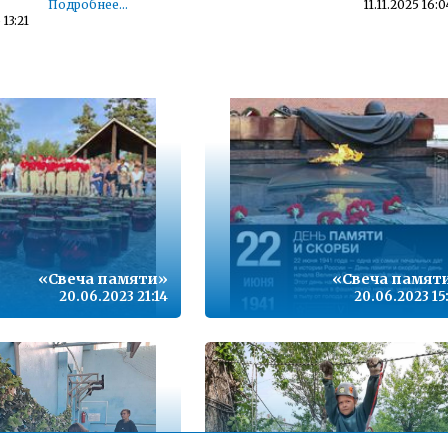
Подробнее...
11.11.2025 16:0
 13:21
Детский телефон доверия
 10:38
Подробнее...
23.11.2022 14:5
,
Телефон горячей линии по вопросам организации и
проведения государственной итоговой аттестации по
образовательным программам основного общего
09:09
образования и среднего общего образования - 35-30-21
Подробнее...
15.10.2021 13:1
з
Горячая линия по вопросам школьного образования – 35-
30-21
16:06
Подробнее...
24.09.2020 13:0
«Свеча памяти»
«Свеча памят
20.06.2023 21:14
20.06.2023 15
12:53