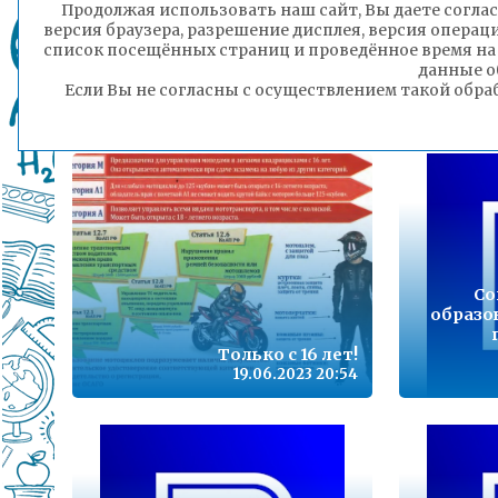
В Читу в краткосрочный
Продолжая использовать наш сайт, Вы даете соглас
отпуск прибывают бойцы из
версия браузера, разрешение дисплея, версия операц
зоны проведения
список посещённых страниц и проведённое время на
специальной военной
данные о
операции
Если Вы не согласны с осуществлением такой обра
20.06.2023 15:05
Со
образо
Только с 16 лет!
19.06.2023 20:54