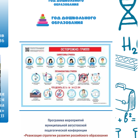
ов
:36
ня
ся
ча
и»
:33