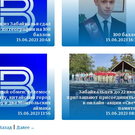
 из Забайкалья сдал
 по географии на 100
баллов
100 балл
15.06.2023 20:48
15.06.2023 16
ный обмен: телемост
Забайкальцев до 22 ию
иту, китайский город
приглашают присоединить
у и два Монгольских
к онлайн-акции «Све
аймака
памят
15.06.2023 13:56
15.06.2023 08
|
Назад
Далее →