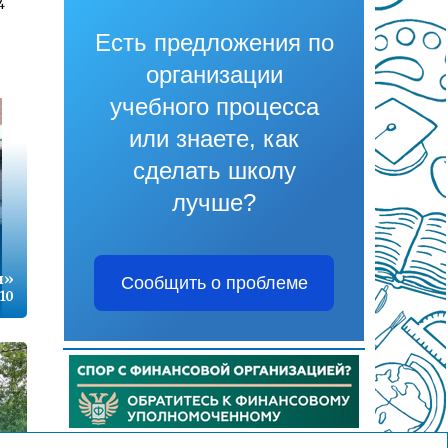
4
Есть предложения по
организации
1
учебного процесса
или знаете, как
сделать школу
7
лучше?
9
и»
Сообщить о проблеме
:10