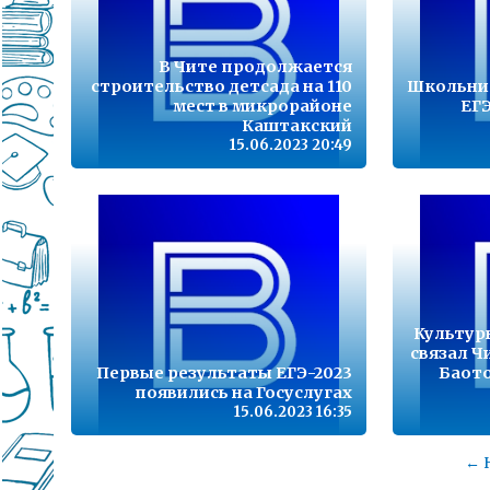
В Чите продолжается
строительство детсада на 110
Школьник
мест в микрорайоне
ЕГЭ
Каштакский
15.06.2023 20:49
Культур
связал Ч
Первые результаты ЕГЭ-2023
Баото
появились на Госуслугах
15.06.2023 16:35
← 