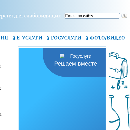
ерсия для слабовидящих
НИЯ
§ Е-УСЛУГИ
§ ГОСУСЛУГИ
§
ФОТО/ВИДЕО
Решаем вместе
9
0
2