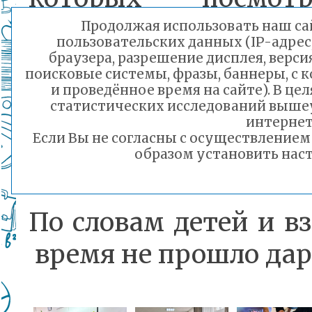
проанализировал
Продолжая использовать наш сай
пользовательских данных (IP-адрес
смогли проиграть п
браузера, разрешение дисплея, верси
поисковые системы, фразы, баннеры, с 
ситуации, посоревн
и проведённое время на сайте). В ц
статистических исследований выше
спели песни, потан
интернет
Если Вы не согласны с осуществление
спроектировали добр
образом установить наст
По словам детей и в
время не прошло дар