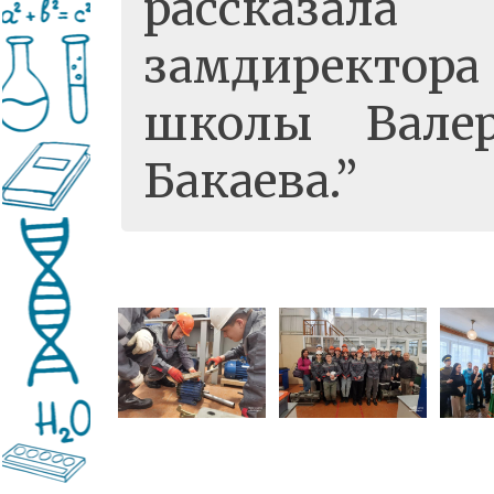
рассказала
замдиректора
школы Вале
Бакаева.