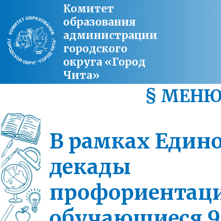
Комитет
образования
администрации
городского
округа «Город
Чита»
§ МЕН
В рамках Един
декады
профориентац
обучающиеся 9