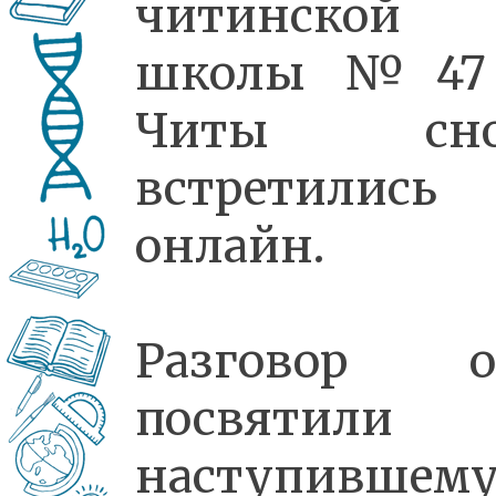
читинской
школы №47 
Читы сно
встретились
онлайн.
Разговор о
посвятили
наступившем