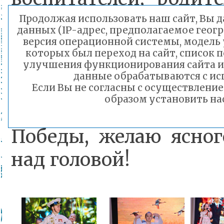
воспитание по
Продолжая использовать наш сайт, Вы д
данных (IP-адрес, предполагаемое геогр
поколения!
версия операционной системы, модель у
которых был переход на сайт, список 
улучшения функционирования сайта и
данные обрабатываются с ис
Поздравляю все
Если Вы не согласны с осуществлен
образом установить нас
приближающимся юб
Победы, желаю ясног
над головой!